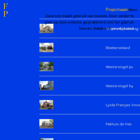
F
Menu
Projectnaam
P
Deze site maakt gebruik van cookies. Door verder te
gaan op deze website, ga je akkoord met het gebruik
hiervan. Bekijk ons
privacybeleid
Nieuwe Binnenweg 
Sluiten en bevestigen
Bleekerseiland
Westersingel 92
Westersingel 84
Lycée Français Vinc
Pakhuis de Hes