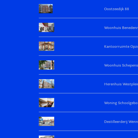
Oostzeedijk 88
Woonhuis Benedenr
Kantoorruimte Op
Woonhuis Schepens
Herenhuis Westplei
Woning Schoolgeb
Destilleerderij Wen