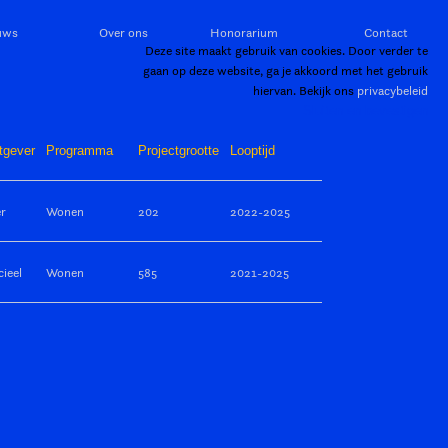
uws
Over ons
Honorarium
Contact
Deze site maakt gebruik van cookies. Door verder te
gaan op deze website, ga je akkoord met het gebruik
hiervan. Bekijk ons
privacybeleid
Sluiten en bevestigen
tgever
Programma
Projectgrootte
Looptijd
er
Wonen
202
2022-2025
ieel
Wonen
585
2021-2025