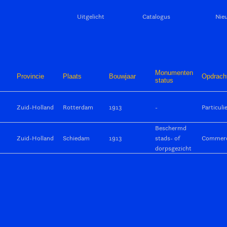
Uitgelicht
Catalogus
Nie
Monumenten
Provincie
Plaats
Bouwjaar
Opdrach
status
Zuid-Holland
Rotterdam
1913
-
Particuli
Beschermd
Zuid-Holland
Schiedam
1913
stads- of
Commerc
dorpsgezicht