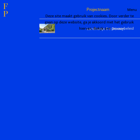
F
Menu
Projectnaam
P
Deze site maakt gebruik van cookies. Door verder te
gaan op deze website, ga je akkoord met het gebruik
hiervan. Bekijk ons
privacybeleid
Landhuisje De Dennen
Sluiten en bevestigen