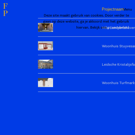
F
Menu
Projectnaam
P
Deze site maakt gebruik van cookies. Door verder te
gaan op deze website, ga je akkoord met het gebruik
hiervan. Bekijk ons
privacybeleid
Villa Lambertshove
Sluiten en bevestigen
Woonhuis Stuyvesan
Leidsche Kristalijsfa
Woonhuis Turfmark