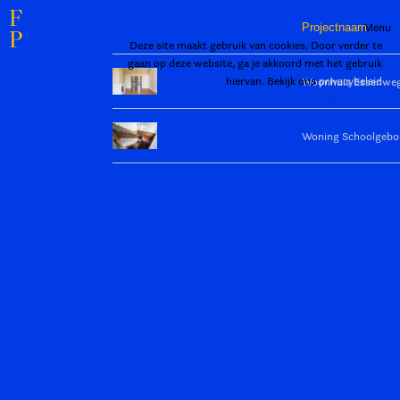
F
Menu
Projectnaam
P
Deze site maakt gebruik van cookies. Door verder te
gaan op deze website, ga je akkoord met het gebruik
hiervan. Bekijk ons
privacybeleid
Woonhuis Essenwe
Sluiten en bevestigen
Woning Schoolgeb