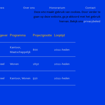
uws
Over ons
Honorarium
Contact
Deze site maakt gebruik van cookies. Door verder te
gaan op deze website, ga je akkoord met het gebruik
hiervan. Bekijk ons
privacybeleid
Sluiten en bevestigen
gever
Programma
Projectgrootte
Looptijd
Kantoor,
800
2022-heden
Maatschappelijk
eel
Wonen
1850
2022-heden
eel
Kantoor, Wonen
970
2022-heden