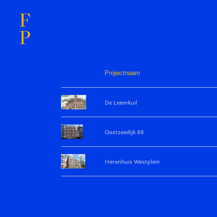
F
P
Projectnaam
De Leemkuil
Oostzeedijk 88
Herenhuis Westplein