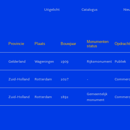
Uitgelicht
Catalogus
Nie
Monumenten
Provincie
Plaats
Bouwjaar
Opdracht
status
Gelderland
Wageningen
1909
Rijksmonument
Publiek
Zuid-Holland
Rotterdam
202?
-
Commerci
Gemeentelijk
Zuid-Holland
Rotterdam
1892
Commerci
monument