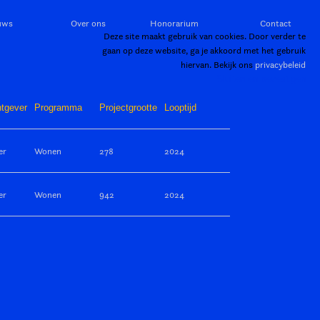
uws
Over ons
Honorarium
Contact
Deze site maakt gebruik van cookies. Door verder te
gaan op deze website, ga je akkoord met het gebruik
hiervan. Bekijk ons
privacybeleid
Sluiten en bevestigen
tgever
Programma
Projectgrootte
Looptijd
er
Wonen
278
2024
er
Wonen
942
2024