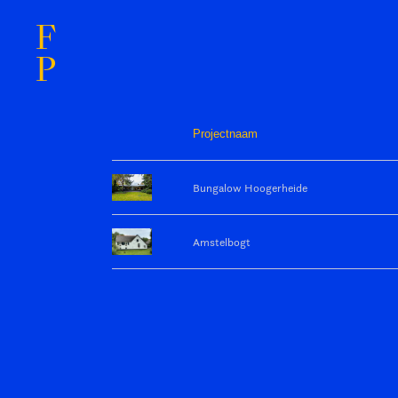
F
P
Projectnaam
Bungalow Hoogerheide
Amstelbogt