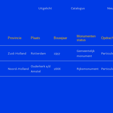
Uitgelicht
Catalogus
Nie
Monumenten
Provincie
Plaats
Bouwjaar
Opdrach
status
Gemeentelijk
Zuid-Holland
Rotterdam
1957
Particuli
monument
Ouderkerk a/d
Noord-Holland
16XX
Rijksmonument
Particuli
Amstel