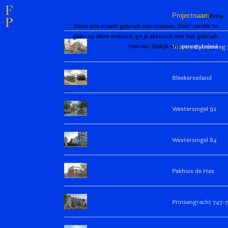
F
Menu
Projectnaam
P
Deze site maakt gebruik van cookies. Door verder te
gaan op deze website, ga je akkoord met het gebruik
hiervan. Bekijk ons
privacybeleid
Nieuwe Binnenweg 
Sluiten en bevestigen
Bleekerseiland
Westersingel 92
Westersingel 84
Pakhuis de Hes
Prinsengracht 747-