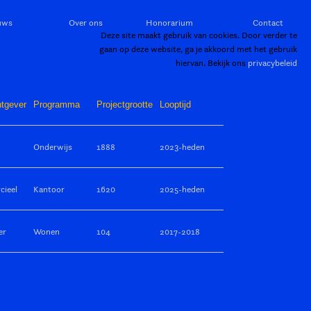
uws
Over ons
Honorarium
Contact
Deze site maakt gebruik van cookies. Door verder te
gaan op deze website, ga je akkoord met het gebruik
hiervan. Bekijk ons
privacybeleid
Sluiten en bevestigen
tgever
Programma
Projectgrootte
Looptijd
Onderwijs
1888
2023-heden
ieel
Kantoor
1620
2025-heden
er
Wonen
104
2017-2018