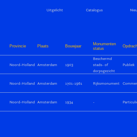
Uitgelicht
Catalogus
Nie
Monumenten
Provincie
Plaats
Bouwjaar
Opdrach
status
Beschermd
Noord-Holland
Amsterdam
1903
stads- of
Publiek
dorpsgezicht
Noord-Holland
Amsterdam
1701-1961
Rijksmonument
Commerc
Noord-Holland
Amsterdam
1934
-
Particuli