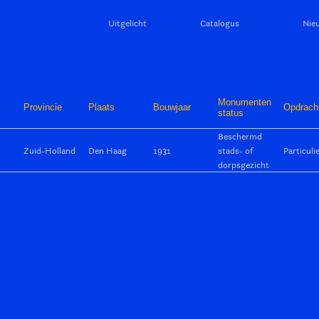
Uitgelicht
Catalogus
Nie
Monumenten
Provincie
Plaats
Bouwjaar
Opdrach
status
Beschermd
Zuid-Holland
Den Haag
1931
stads- of
Particuli
dorpsgezicht