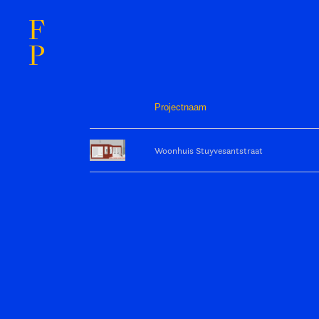
F
P
Projectnaam
Woonhuis Stuyvesantstraat