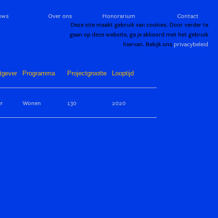
uws
Over ons
Honorarium
Contact
Deze site maakt gebruik van cookies. Door verder te
gaan op deze website, ga je akkoord met het gebruik
hiervan. Bekijk ons
privacybeleid
Sluiten en bevestigen
tgever
Programma
Projectgrootte
Looptijd
er
Wonen
130
2020