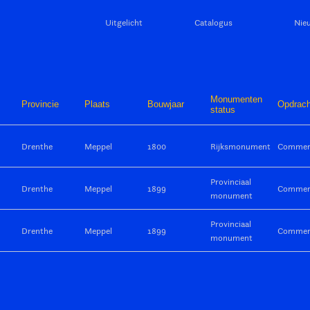
Uitgelicht
Catalogus
Nie
Monumenten
Provincie
Plaats
Bouwjaar
Opdrach
status
Drenthe
Meppel
1800
Rijksmonument
Commerc
Provinciaal
Drenthe
Meppel
1899
Commerc
monument
Provinciaal
Drenthe
Meppel
1899
Commerc
monument