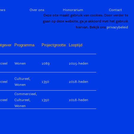
uws
Over ons
Honorarium
Contact
Deze site maakt gebruik van cookies. Door verder te
gaan op deze website, ga je akkoord met het gebruik
hiervan. Bekijk ons
privacybeleid
Sluiten en bevestigen
tgever
Programma
Projectgrootte
Looptijd
ieel
Wonen
1089
2025-heden
Cultureel,
ieel
1350
2018-heden
Wonen
Commercieel,
ieel
Cultureel,
1350
2018-heden
Wonen