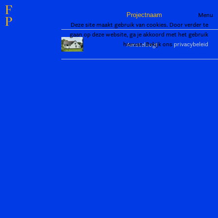
F
Menu
Projectnaam
P
Deze site maakt gebruik van cookies. Door verder te
gaan op deze website, ga je akkoord met het gebruik
hiervan. Bekijk ons
privacybeleid
Amstelbogt
Sluiten en bevestigen